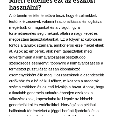
Miért érdemes ezt az eszközt
használni?
A történetmesélés lehetővé teszi, hogy érzelmekkel,
testünk érzéseivel, valamint racionalitással és logikával
megértsük önmagunkat és a világot. Így a
történetmesélés segít nekünk átlátni a nagy képet és
megosztani tapasztalatainkat. Ez a folyamat különösen
fontos a tanulók számára, amikor erős érzelmeket élnek
át. Azok az emberek, akik nem tapasztaltak még
egyértelműen a klímaváltozással összefüggő
szélsőséges eseményt, többnyire a klímaváltozást és a
természet pusztulását lassan kibontakozó
eseményekként élik meg. Hozzászoknak a csendesebb
erdőkhöz és a hó nélküli télhez, miközben a madarak
száma csökken és az eső felváltja a havat. Ahhoz, hogy
a fiatalabb generáció tudatára ébredjen ezeknek a
változásoknak, kapcsolatba kell lépnie az idősebb
generációkkal és emlékeikkel. Norvégiában például
hallhatnak történeteket a jéggel borított fjordokról és a