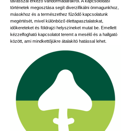
tavasszal érkező vándormadarakról. A kapcsolódási
történetek megosztása segít diverzifikálni önmagunkhoz,
másokhoz és a természethez fűződő kapcsolatunk
megértését, mivel különböző élettapasztalatokat,
időkereteket és földrajzi helyszíneket mutat be. Emellett
kézzelfogható kapcsolatot teremt a mesélő és a hallgató
között, ami mindkettőjükre átalakító hatással lehet.