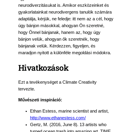
neurodiverzitásukat is. Amikor eszközeinket és
gyakorlatainkat neurodivergens tanulók számára
adaptálja, kérjük, ne feledje: itt nem az a cél, hogy
úgy bánjon másokkal, ahogyan Ön szeretné,
hogy Önnel bánjanak, hanem az, hogy úgy
bánjon velük, ahogyan ők szeretnék, hogy
bánjanak velük. Kérdezzen, figyeljen, és
maradjon nyitott a különféle megoldási módokra.
Hivatkozások
Ezt a tevékenységet a Climate Creativity
tervezte.
Művészeti inspiráció:
Ethan Estess, marine scientist and artist,
http://www.ethanestess.com/
Gertz, M. (2016, June 8). 13 artists who
turned ocean trash into amazing art. TIME.