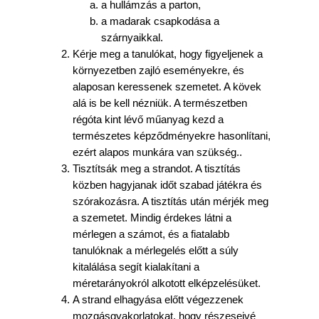
a hullámzás a parton,
a madarak csapkodása a
szárnyaikkal.
Kérje meg a tanulókat, hogy figyeljenek a
környezetben zajló eseményekre, és
alaposan keressenek szemetet. A kövek
alá is be kell nézniük. A természetben
régóta kint lévő műanyag kezd a
természetes képződményekre hasonlítani,
ezért alapos munkára van szükség..
Tisztítsák meg a strandot. A tisztítás
közben hagyjanak időt szabad játékra és
szórakozásra. A tisztítás után mérjék meg
a szemetet. Mindig érdekes látni a
mérlegen a számot, és a fiatalabb
tanulóknak a mérlegelés előtt a súly
kitalálása segít kialakítani a
méretarányokról alkotott elképzelésüket.
A strand elhagyása előtt végezzenek
mozgásgyakorlatokat, hogy részeseivé