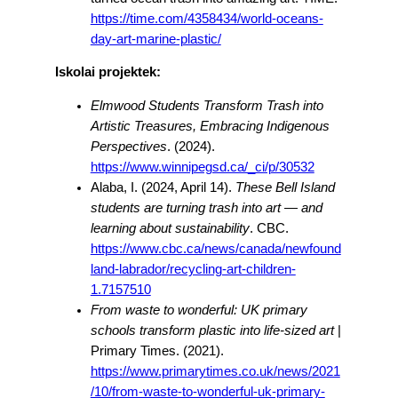
https://time.com/4358434/world-oceans-
day-art-marine-plastic/
Iskolai projektek:
Elmwood Students Transform Trash into
Artistic Treasures, Embracing Indigenous
Perspectives
. (2024).
https://www.winnipegsd.ca/_ci/p/30532
Alaba, I. (2024, April 14).
These Bell Island
students are turning trash into art — and
learning about sustainability
. CBC.
https://www.cbc.ca/news/canada/newfound
land-labrador/recycling-art-children-
1.7157510
From waste to wonderful: UK primary
schools transform plastic into life-sized art
|
Primary Times. (2021).
https://www.primarytimes.co.uk/news/2021
/10/from-waste-to-wonderful-uk-primary-