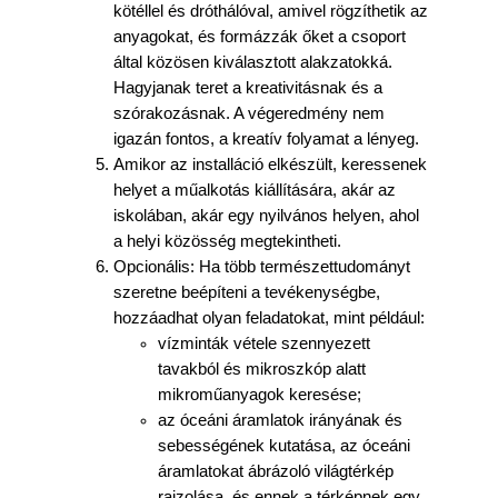
kötéllel és dróthálóval, amivel rögzíthetik az
anyagokat, és formázzák őket a csoport
által közösen kiválasztott alakzatokká.
Hagyjanak teret a kreativitásnak és a
szórakozásnak. A végeredmény nem
igazán fontos, a kreatív folyamat a lényeg.
Amikor az installáció elkészült, keressenek
helyet a műalkotás kiállítására, akár az
iskolában, akár egy nyilvános helyen, ahol
a helyi közösség megtekintheti.
Opcionális: Ha több természettudományt
szeretne beépíteni a tevékenységbe,
hozzáadhat olyan feladatokat, mint például:
vízminták vétele szennyezett
tavakból és mikroszkóp alatt
mikroműanyagok keresése;
az óceáni áramlatok irányának és
sebességének kutatása, az óceáni
áramlatokat ábrázoló világtérkép
rajzolása, és ennek a térképnek egy