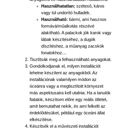
Használhatatlan:
széteső, káros
vagy túl undorító hulladék.
Használható:
bármi, ami hasznos
formává/műalkotás részévé
alakítható. A palackok jók karok vagy
lábak készítéséhez, a dugók
díszítéshez, a műanyag zacskók
fonatokhoz…
Tisztítsák meg a felhasználható anyagokat.
Gondolkodjanak el, milyen installációt
lehetne készíteni az anyagokból. Az
installációnak valamilyen módon az
óceánra vagy a megtisztított környezet
más aspektusaira kell utalnia. Ha a tanulók
fiatalok, készítsen előre egy reális ötletet,
amit bemutathat nekik, és ami felkelti az
érdeklődésüket, például egy óceáni állat
elkészítése.
Készítsék el a művészeti installációt