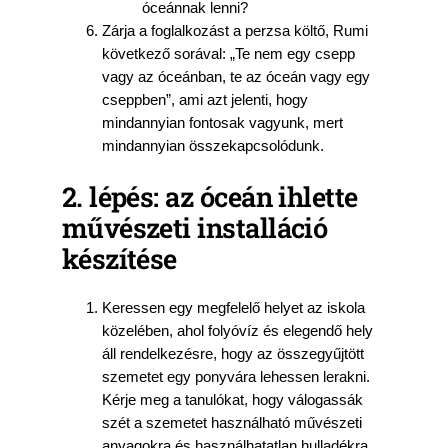
óceánnak lenni?
Zárja a foglalkozást a perzsa költő, Rumi
következő sorával: „Te nem egy csepp
vagy az óceánban, te az óceán vagy egy
cseppben”, ami azt jelenti, hogy
mindannyian fontosak vagyunk, mert
mindannyian összekapcsolódunk.
2. lépés: az óceán ihlette
művészeti installáció
készítése
Keressen egy megfelelő helyet az iskola
közelében, ahol folyóvíz és elegendő hely
áll rendelkezésre, hogy az összegyűjtött
szemetet egy ponyvára lehessen lerakni.
Kérje meg a tanulókat, hogy válogassák
szét a szemetet használható művészeti
anyagokra és használhatatlan hulladékra.