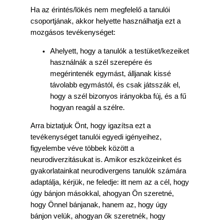
Ha az érintés/lökés nem megfelelő a tanulói
csoportjának, akkor helyette használhatja ezt a
mozgásos tevékenységet:
Ahelyett, hogy a tanulók a testüket/kezeiket
használnák a szél szerepére és
megérintenék egymást, álljanak kissé
távolabb egymástól, és csak játsszák el,
hogy a szél bizonyos irányokba fúj, és a fű
hogyan reagál a szélre.
Arra biztatjuk Önt, hogy igazítsa ezt a
tevékenységet tanulói egyedi igényeihez,
figyelembe véve többek között a
neurodiverzitásukat is. Amikor eszközeinket és
gyakorlatainkat neurodivergens tanulók számára
adaptálja, kérjük, ne feledje: itt nem az a cél, hogy
úgy bánjon másokkal, ahogyan Ön szeretné,
hogy Önnel bánjanak, hanem az, hogy úgy
bánjon velük, ahogyan ők szeretnék, hogy