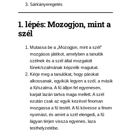
Sárkányeregetés
1. lépés: Mozogjon, mint a
szél
Mutassa be a „Mozogjon, mint a szél”
mozgásos játékot, amelyben a tanulók
szélnek és a szél által mozgatott
fűnek/szalmának képzelik magukat.
Kérje meg a tanulókat, hogy párokat
alkossanak, egyikük legyen a szél, a másik
a fű/szalma. A fű álljon fel egyenesen,
karjait lazán tartva maga mellett. A szél
ezután csak az egyik kezével finoman
mozgassa a fű testét. A fű kövesse a finom
nyomást, és amint a szél elengedi, a fű
lágyan térjen vissza egyenes, laza
testhelyzetébe.