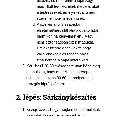
ütközik, és nem érinti a fejet vagy
más tiltott testrészeket, illetve azokat
a testrészeket, amelyeket a fű nem
szeretne, hogy megérintsék.
A szél és a fű is szabadon
elsétálhat/megállíthatja a gyakorlatot
bármikor, ha kényelmetlenül vagy
nem biztonságban érzik magukat.
Emlékeztesse a tanulókat, hogy
vállaljanak felelősséget a saját
testükért és a saját határaikért..
Körülbelül 30-60 másodperc után kérje meg
a tanulókat, hogy cseréljenek szerepet, és
adjon nekik újabb 30-60 másodpercet a
mozgás kipróbálására.
2. lépés: Sárkánykészítés
Kezdje azzal, hogy megkérdezi a tanulókat,
szerintük hogyan lehetne sárkányt