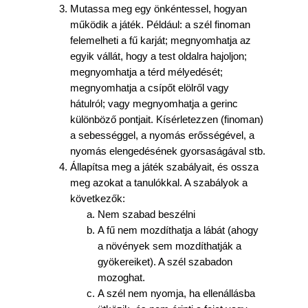
Mutassa meg egy önkéntessel, hogyan
működik a játék. Például: a szél finoman
felemelheti a fű karját; megnyomhatja az
egyik vállát, hogy a test oldalra hajoljon;
megnyomhatja a térd mélyedését;
megnyomhatja a csípőt elölről vagy
hátulról; vagy megnyomhatja a gerinc
különböző pontjait. Kísérletezzen (finoman)
a sebességgel, a nyomás erősségével, a
nyomás elengedésének gyorsaságával stb.
Állapítsa meg a játék szabályait, és ossza
meg azokat a tanulókkal. A szabályok a
következők:
Nem szabad beszélni
A fű nem mozdíthatja a lábát (ahogy
a növények sem mozdíthatják a
gyökereiket). A szél szabadon
mozoghat.
A szél nem nyomja, ha ellenállásba