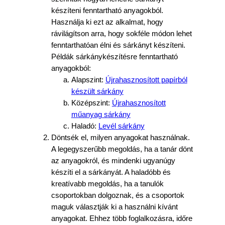
készíteni fenntartható anyagokból.
Használja ki ezt az alkalmat, hogy
rávilágítson arra, hogy sokféle módon lehet
fenntarthatóan élni és sárkányt készíteni.
Példák sárkánykészítésre fenntartható
anyagokból:
Alapszint:
Újrahasznosított papírból
készült sárkány
Középszint:
Újrahasznosított
műanyag sárkány
Haladó:
Levél sárkány
Döntsék el, milyen anyagokat használnak.
A legegyszerűbb megoldás, ha a tanár dönt
az anyagokról, és mindenki ugyanúgy
készíti el a sárkányát. A haladóbb és
kreatívabb megoldás, ha a tanulók
csoportokban dolgoznak, és a csoportok
maguk választják ki a használni kívánt
anyagokat. Ehhez több foglalkozásra, időre