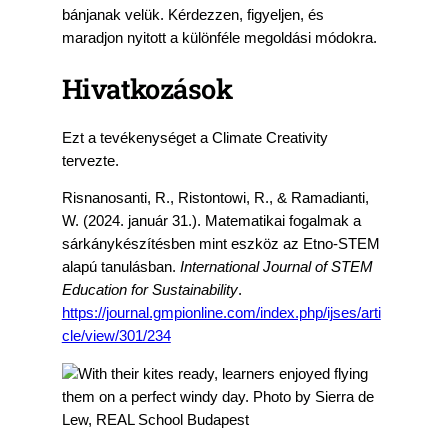
bánjanak velük. Kérdezzen, figyeljen, és
maradjon nyitott a különféle megoldási módokra.
Hivatkozások
Ezt a tevékenységet a Climate Creativity
tervezte.
Risnanosanti, R., Ristontowi, R., & Ramadianti,
W. (2024. január 31.). Matematikai fogalmak a
sárkánykészítésben mint eszköz az Etno-STEM
alapú tanulásban.
International Journal of STEM
Education for Sustainability
.
https://journal.gmpionline.com/index.php/ijses/arti
cle/view/301/234