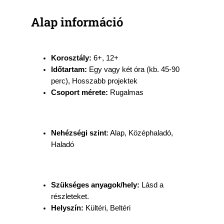
Alap információ
Korosztály:
6+, 12+
Időtartam:
Egy vagy két óra (kb. 45-90
perc), Hosszabb projektek
Csoport mérete:
Rugalmas
Nehézségi szint
: Alap, Középhaladó,
Haladó
Szükséges anyagok/hely:
Lásd a
részleteket.
Helyszín:
Kültéri, Beltéri