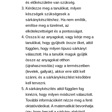
és előkészületre van szükség.
Kérdezze meg a tanulókat, milyen
készségek szükségesek a
sárkánykészítéshez. Ha nem említik,
említse meg a türelmet, az
elkötelezettséget és a pontosságot.
Ossza ki az anyagokat, vagy kérje meg a
tanulókat, hogy gyűjtsék össze őket, attól
függően, hogy milyen típusú sárkányt
választott. Ha a tanulók maguk gyűjtik
össze az anyagokat otthon
(újrahasznosítás) vagy a természetben
(levelek, gallyak), akkor erre időt kell
szánni, és a sárkánykészítést későbbre
kell tervezni.
A sárkánykészítés attól függően fog
kinézni, hogy milyen módszert választott.
További információkért nézze meg a fenti
oktatóvideókat. A matematikát bevonhatja
úgy, hogy beszél a sárkány alakjáról