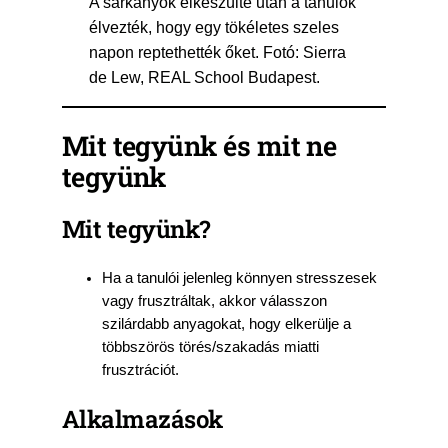
A sárkányok elkészülte után a tanulók
élvezték, hogy egy tökéletes szeles
napon reptethették őket. Fotó: Sierra
de Lew, REAL School Budapest.
Mit tegyünk és mit ne
tegyünk
Mit tegyünk?
Ha a tanulói jelenleg könnyen stresszesek
vagy frusztráltak, akkor válasszon
szilárdabb anyagokat, hogy elkerülje a
többszörös törés/szakadás miatti
frusztrációt.
Alkalmazások