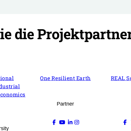
ie die Projektpartne
tional
One Resilient Earth
REAL S
ndustrial
Economics
Partner
sity