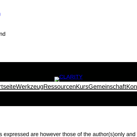
nd
rtseite
Werkzeug
Ressourcen
Kurs
Gemeinschaft
Kon
expressed are however those of the author(s)only and d