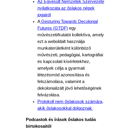
Az Egyesült Nemzetek Szervezete
nyilatkozata az őslakos népek
jogairól
A
Gesturing Towards Decolonial
Futures (GTDF)
egy
művészeti/kutatói kollektíva, amely
ezt a weboldalt használja
munkaterületként különböző
művészeti, pedagógiai, kartográfiai
és kapcsolati kísérletekhez,
amelyek célja a gyarmati
létezésmód azonosítása és
felszámolása, valamint a
dekolonializált jövő lehetőségének
felvázolása.
Protokoll nem őslakosok számára,
akik őslakosokkal dolgoznak
Podcastok és írások őslakos tudás
birtokosaitól