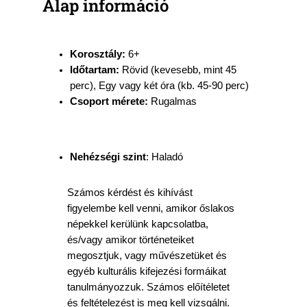
Alap információ
Korosztály:
6+
Időtartam:
Rövid (kevesebb, mint 45
perc), Egy vagy két óra (kb. 45-90 perc)
Csoport mérete:
Rugalmas
Nehézségi szint
: Haladó
Számos kérdést és kihívást
figyelembe kell venni, amikor őslakos
népekkel kerülünk kapcsolatba,
és/vagy amikor történeteiket
megosztjuk, vagy művészetüket és
egyéb kulturális kifejezési formáikat
tanulmányozzuk. Számos előítéletet
és feltételezést is meg kell vizsgálni.