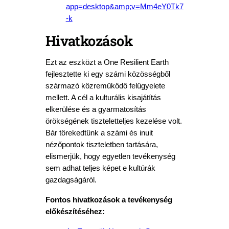
app=desktop&amp;v=Mm4eY0Tk7
-k
Hivatkozások
Ezt az eszközt a One Resilient Earth
fejlesztette ki egy számi közösségből
származó közreműködő felügyelete
mellett. A cél a kulturális kisajátítás
elkerülése és a gyarmatosítás
örökségének tiszteletteljes kezelése volt.
Bár törekedtünk a számi és inuit
nézőpontok tiszteletben tartására,
elismerjük, hogy egyetlen tevékenység
sem adhat teljes képet e kultúrák
gazdagságáról.
Fontos hivatkozások a tevékenység
előkészítéséhez: