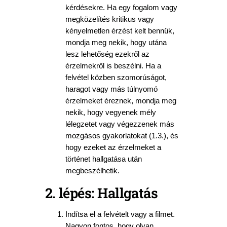
kérdésekre. Ha egy fogalom vagy
megközelítés kritikus vagy
kényelmetlen érzést kelt bennük,
mondja meg nekik, hogy utána
lesz lehetőség ezekről az
érzelmekről is beszélni. Ha a
felvétel közben szomorúságot,
haragot vagy más túlnyomó
érzelmeket éreznek, mondja meg
nekik, hogy vegyenek mély
lélegzetet vagy végezzenek más
mozgásos gyakorlatokat (1.3.), és
hogy ezeket az érzelmeket a
történet hallgatása után
megbeszélhetik.
2. lépés: Hallgatás
Indítsa el a felvételt vagy a filmet.
Nagyon fontos, hogy olyan