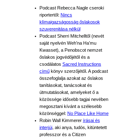
Podcast Rebecca Nagle cseroki
riportertől:
Nincs
klímaigazságosság őslakosok
szuverenitása nélkül
Podcast Sherri Mitchelltől (nevét
saját nyelvén Weh’na Ha’mu
Kwasset), a Penobscot nemzet
őslakos jogvédőjétől és a
csodálatos
Sacred Instructions
című
könyv szerzőjétől. A podcast
összefoglalja azokat az őslakos
tanításokat, tanácsokat és
útmutatásokat, amelyeket ő a
közössége idősebb tagjai nevében
megosztani kívánt a szélesebb
közönséggel:
No Place Like Home
Robin Wall Kimmerer
írásai és
interjúi
, aki anya, tudós, kitüntetett
professzor és a Citizen