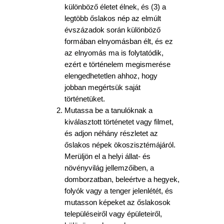
különböző életet élnek, és (3) a
legtöbb őslakos nép az elmúlt
évszázadok során különböző
formában elnyomásban élt, és ez
az elnyomás ma is folytatódik,
ezért e történelem megismerése
elengedhetetlen ahhoz, hogy
jobban megértsük saját
történetüket.
Mutassa be a tanulóknak a
kiválasztott történetet vagy filmet,
és adjon néhány részletet az
őslakos népek ökoszisztémájáról.
Merüljön el a helyi állat- és
növényvilág jellemzőiben, a
domborzatban, beleértve a hegyek,
folyók vagy a tenger jelenlétét, és
mutasson képeket az őslakosok
településeiről vagy épületeiről,