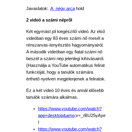
Javaslatok:
A négy arca
hold
2 videó a számi népről
Két egymást jól kiegészítő videó. Az első
videóban egy 83 éves számi nő mesél a
rénszarvas-tenyésztés hagyományairól.
A második videóban egy fiatal számi nő
beszél a számi nép jelenlegi kihívásairól.
(Használja a YouTube automatikus felirat
funkcióját, hogy a tanulók számára
érthető nyelven megjelenjenek a feliratok.
Ez a két videó 10 éves és annál idősebb
tanulók számára alkalmas.
https://www.youtube.com/watch?
app=desktop&amp;
v=_rBU25yAye
I
https://www.youtube.com/watch?