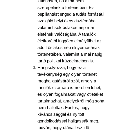
különösen, ha azok nem
szerepelnek a történetben. Ez
bepillantást enged a tudás forrásául
szolgáló helyi ökoszisztémába,
valamint sok őslakos nép mai
életének valóságába. A tanulók
életkorától függően elmélyülhet az
adott őslakos nép elnyomásának
történetében, valamint a mai napig
tartó politikai küzdelmeiben is.
Hangsúlyozza, hogy ez a
tevékenység egy olyan történet
meghallgatásáról szól, amely a
tanulók számára ismeretlen lehet,
és olyan fogalmakat vagy ötleteket
tartalmazhat, amelyekről még soha
nem hallottak. Fontos, hogy
kíváncsisággal és nyitott
gondolkodással hallgassák meg,
tudván, hogy utána lesz idő