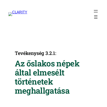
Ugrás
a
tartalomhoz
Tevékenység 3.2.1:
Az őslakos népek
által elmesélt
történetek
meghallgatása