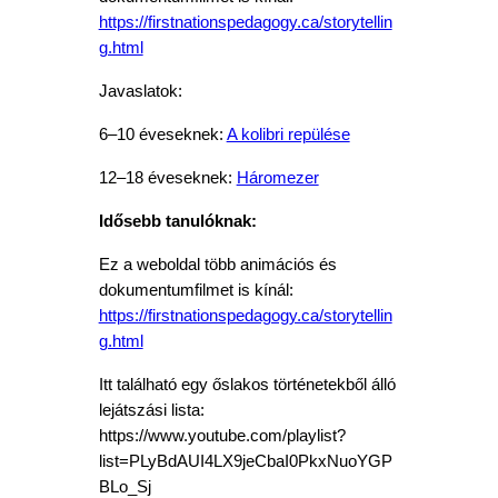
https://firstnationspedagogy.ca/storytellin
g.html
Javaslatok:
6–10 éveseknek:
A kolibri repülése
12–18 éveseknek:
Háromezer
Idősebb tanulóknak:
Ez a weboldal több animációs és
dokumentumfilmet is kínál:
https://firstnationspedagogy.ca/storytellin
g.html
Itt található egy őslakos történetekből álló
lejátszási lista:
https://www.youtube.com/playlist?
list=PLyBdAUI4LX9jeCbaI0PkxNuoYGP
BLo_Sj