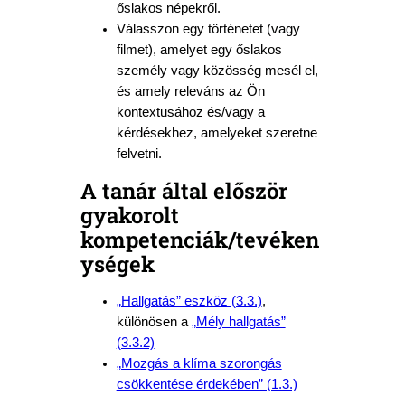
őslakos népekről.
Válasszon egy történetet (vagy
filmet), amelyet egy őslakos
személy vagy közösség mesél el,
és amely releváns az Ön
kontextusához és/vagy a
kérdésekhez, amelyeket szeretne
felvetni.
A tanár által először
gyakorolt
kompetenciák/tevéken
ységek
„Hallgatás” eszköz (3.3.)
,
különösen a
„Mély hallgatás”
(3.3.2)
„Mozgás a klíma szorongás
csökkentése érdekében” (1.3.)