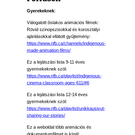
Gyerekeknek
:
Válogatott őslakos animációs filmek:
Rövid szinopszisokkal és korosztályi
ajánlásokkal ellátott gyűjtemény:
https://www.nfb.ca/channels/indigenous-
made-animation-films/
Ez a lejátszási lista 9-11 éves
gyermekeknek szól:
https://www.nfb.ca/playlist/indigenous-
cinema-classroom-ages-611/#6
Ez a lejátszási lista 12-14 éves
gyermekeknek szól:
https://www.nfb.ca/playlist/unikkausivut-
sharing-our-stories/
Ez a weboldal több animációs és
dokumentumfilmet is kínál: