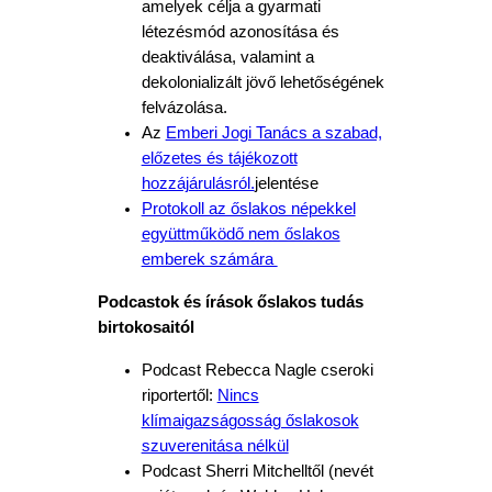
amelyek célja a gyarmati
létezésmód azonosítása és
deaktiválása, valamint a
dekolonializált jövő lehetőségének
felvázolása.
Az
Emberi Jogi Tanács a szabad,
előzetes és tájékozott
hozzájárulásról.
jelentése
Protokoll az őslakos népekkel
együttműködő nem őslakos
emberek számára
Podcastok és írások őslakos tudás
birtokosaitól
Podcast Rebecca Nagle cseroki
riportertől:
Nincs
klímaigazságosság őslakosok
szuverenitása nélkül
Podcast Sherri Mitchelltől (nevét