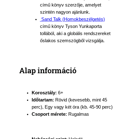
című könyv szerzője, amelyet
szintén nagyon ajánlunk.
Sand Talk (Homokbeszélgetés)
című könyv Tyson Yunkaporta
tollából, aki a globális rendszereket
őslakos szemszögből vizsgálja.
Alap információ
Korosztály:
6+
Időtartam:
Rövid (kevesebb, mint 45
perc), Egy vagy két óra (kb. 45-90 perc)
Csoport mérete:
Rugalmas