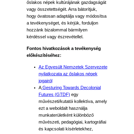
őslakos népek kultúrájának gazdagságát
vagy összetettségét. Arra bátorítjuk,
hogy óvatosan adaptálja vagy módosítsa
a tevékenységet, és kérjük, forduljon
hozzánk bizalommal bármilyen
kérdéssel vagy észrevétellel.
Fontos hivatkozások a tevékenység
előkészítéséhez:
Az Egyesült Nemzetek Szervezete
nyilatkozata az őslakos népek
jogairól
A
Gesturing Towards Decolonial
Futures (GTDF)
egy
művészeti/kutatói kollektíva, amely
ezt a weboldalt használja
munkaterületként különböző
művészeti, pedagógiai, kartográfiai
és kapcsolati kísérletekhez,