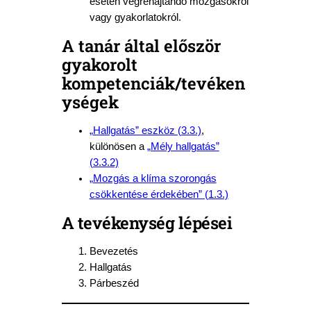
esetén végrehajtandó mozgásokról
vagy gyakorlatokról.
A tanár által először
gyakorolt
kompetenciák/tevéken
ységek
„Hallgatás” eszköz (3.3.)
,
különösen a
„Mély hallgatás”
(3.3.2)
„Mozgás a klíma szorongás
csökkentése érdekében” (1.3.)
A tevékenység lépései
Bevezetés
Hallgatás
Párbeszéd