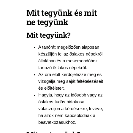
Mit tegyünk és mit
ne tegyünk
Mit tegyünk?
A tanórát megelőzően alaposan
készüljön fel az őslakos népekről
általában és a mesemondóhoz
tartozó őslakos népekről.
Az óra előtt kérdőjelezze meg és
vizsgálja meg saját feltételezéseit
és előítéleteit.
Hagyja, hogy az idősebb vagy az
őslakos tudás birtokosa
válaszoljon a kérdésekre, kivéve,
ha azok nem kapcsolódnak a
beavatkozásukhoz.