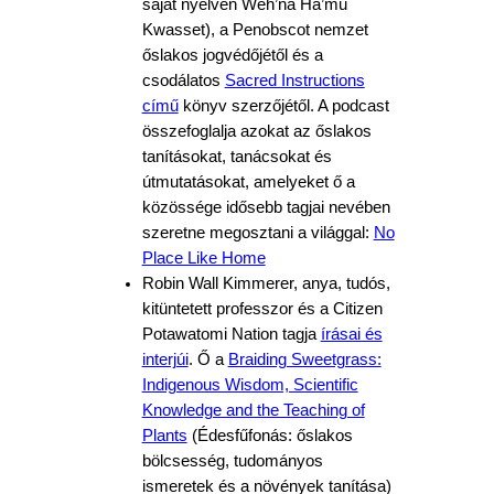
saját nyelvén Weh’na Ha’mu
Kwasset), a Penobscot nemzet
őslakos jogvédőjétől és a
csodálatos
Sacred Instructions
című
könyv szerzőjétől. A podcast
összefoglalja azokat az őslakos
tanításokat, tanácsokat és
útmutatásokat, amelyeket ő a
közössége idősebb tagjai nevében
szeretne megosztani a világgal:
No
Place Like Home
Robin Wall Kimmerer, anya, tudós,
kitüntetett professzor és a Citizen
Potawatomi Nation tagja
írásai és
interjúi
. Ő a
Braiding Sweetgrass:
Indigenous Wisdom, Scientific
Knowledge and the Teaching of
Plants
(Édesfűfonás: őslakos
bölcsesség, tudományos
ismeretek és a növények tanítása)