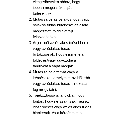
elengedhetetlen ahhoz, hogy
jobban megértsük saját
történetüket.
Mutassa be az őslakos időst vagy
őslakos tudás birtokosát az általa
megosztott rövid életrajz
felolvasásával.
Adjon időt az őslakos idősebbnek
vagy az őslakos tudás
birtokosának, hogy elismerje a
földet és/vagy üdvözölje a
tanulókat a saját módján.
Mutassa be a témát vagy a
kérdéseket, amelyeket az idősebb
vagy az őslakos tudás birtokosa
fog megvitatni.
Tájékoztassa a tanulókat, hogy
fontos, hogy ne szakítsák meg az
idősebbeket vagy az őslakos tudás
birtokosait, és a kérdéseket a