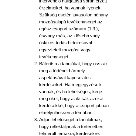
intervenció hallgatása során érzett
érzelmeiket, ha vannak ilyenek.
Szükség esetén javasoljon néhány
mozgásalapú tevékenységet az
egész csoport számára (1.3.),
és/vagy más, az idősebb vagy
őslakos tudás birtokosával
egyeztetett mozgást vagy
tevékenységet.
Bátorítsa a tanulókat, hogy osszák
meg a történet bármely
aspektusával kapcsolatos
kérdéseiket. Ha megjegyzéseik
vannak, és ha lehetséges, kérje
meg őket, hogy alakítsák azokat
kérdésekké, hogy a csoport jobban
elmélyülhessen a témában.
Adjon lehetőséget a tanulóknak,
hogy reflektáljanak a történetben
felmerült témákra, kérdésekre: