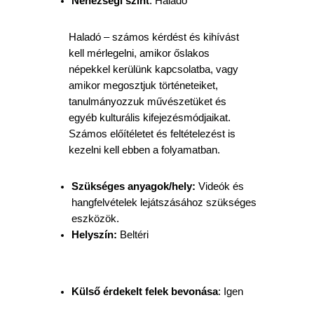
Nehézségi szint
: Haladó
Haladó – számos kérdést és kihívást
kell mérlegelni, amikor őslakos
népekkel kerülünk kapcsolatba, vagy
amikor megosztjuk történeteiket,
tanulmányozzuk művészetüket és
egyéb kulturális kifejezésmódjaikat.
Számos előítéletet és feltételezést is
kezelni kell ebben a folyamatban.
Szükséges anyagok/hely:
Videók és
hangfelvételek lejátszásához szükséges
eszközök.
Helyszín:
Beltéri
Külső érdekelt felek bevonása
: Igen