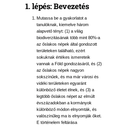
1. lépés: Bevezetés
Mutassa be a gyakorlatot a
tanulóknak, kiemelve három
alapvető tényt: (1) a világ
biodiverzitásának több mint 80%-a
az őslakos népek által gondozott
területeken található, ezért
sokuknak értékes ismereteik
vannak a Föld gondozásáról, és (2)
az őslakos népek nagyon
sokszínűek, és ma már városi és
vidéki területeken egyaránt
különböző életet élnek, és (3) a
legtöbb őslakos népet az elmúlt
évszázadokban a kormányok
különböző módon elnyomták, és
valószínűleg ma is elnyomják őket.
E történelem feltárása