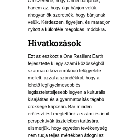
Ön szeretné, hogy Önnel bánjanak,
hanem az, hogy úgy bánjon velük,
ahogyan ők szeretnék, hogy bánjanak
velük. Kérdezzen, figyeljen, és maradjon
nyitott a különféle megoldási módokra.
Hivatkozások
Ezt az eszközt a One Resilient Earth
fejlesztette ki egy számi közösségből
származó közreműködő felügyelete
mellett, azzal a szándékkal, hogy a
lehető legfigyelmesebb és
legtiszteletteljesebb legyen a kulturális
kisajátítás és a gyarmatosítás tágabb
öröksége kapcsán. Bár minden
erőfeszítést megtettünk a számi és inuit
perspektívák tiszteletben tartására,
elismerjük, hogy egyetlen tevékenység
nem tudja teljes mértékben átfogni az