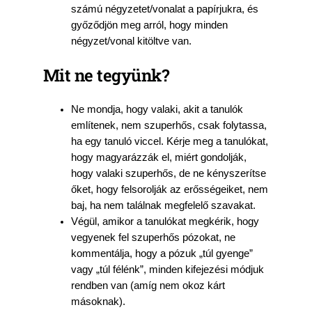
számú négyzetet/vonalat a papírjukra, és
győződjön meg arról, hogy minden
négyzet/vonal kitöltve van.
Mit ne tegyünk?
Ne mondja, hogy valaki, akit a tanulók
említenek, nem szuperhős, csak folytassa,
ha egy tanuló viccel. Kérje meg a tanulókat,
hogy magyarázzák el, miért gondolják,
hogy valaki szuperhős, de ne kényszerítse
őket, hogy felsorolják az erősségeiket, nem
baj, ha nem találnak megfelelő szavakat.
Végül, amikor a tanulókat megkérik, hogy
vegyenek fel szuperhős pózokat, ne
kommentálja, hogy a pózuk „túl gyenge”
vagy „túl félénk”, minden kifejezési módjuk
rendben van (amíg nem okoz kárt
másoknak).