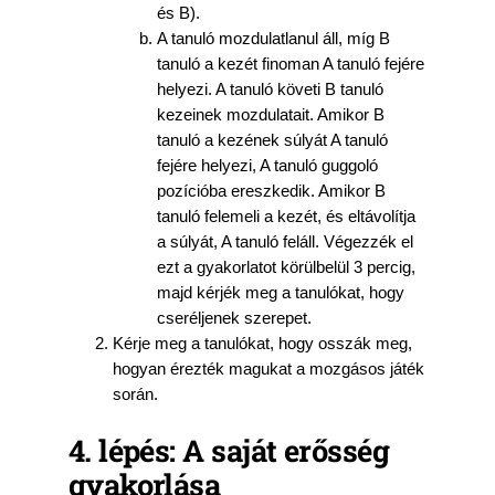
és B).
A tanuló mozdulatlanul áll, míg B
tanuló a kezét finoman A tanuló fejére
helyezi. A tanuló követi B tanuló
kezeinek mozdulatait. Amikor B
tanuló a kezének súlyát A tanuló
fejére helyezi, A tanuló guggoló
pozícióba ereszkedik. Amikor B
tanuló felemeli a kezét, és eltávolítja
a súlyát, A tanuló feláll. Végezzék el
ezt a gyakorlatot körülbelül 3 percig,
majd kérjék meg a tanulókat, hogy
cseréljenek szerepet.
Kérje meg a tanulókat, hogy osszák meg,
hogyan érezték magukat a mozgásos játék
során.
4. lépés: A saját erősség
gyakorlása