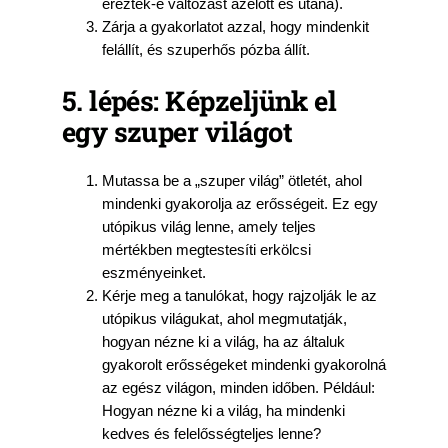
éreztek-e változást azelőtt és utána).
Zárja a gyakorlatot azzal, hogy mindenkit
felállít, és szuperhős pózba állít.
5. lépés: Képzeljünk el
egy szuper világot
Mutassa be a „szuper világ” ötletét, ahol
mindenki gyakorolja az erősségeit. Ez egy
utópikus világ lenne, amely teljes
mértékben megtestesíti erkölcsi
eszményeinket.
Kérje meg a tanulókat, hogy rajzolják le az
utópikus világukat, ahol megmutatják,
hogyan nézne ki a világ, ha az általuk
gyakorolt erősségeket mindenki gyakorolná
az egész világon, minden időben. Például:
Hogyan nézne ki a világ, ha mindenki
kedves és felelősségteljes lenne?