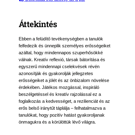
Áttekintés
Ebben a felüdítő tevékenységben a tanulók
felfedezik és ünneplik személyes erősségeiket
azáltal, hogy mindennapos szuperhősökké
válnak. Kreatív reflexió, társak bátorítása és
egyszerű mindennapi cselekvések révén
azonosítják és gyakorolják jellegzetes
erősségeiket a jólét és az önbizalom növelése
érdekében. Játékos mozgással, inspiráló
beszélgetéssel és kreatív rajzolással ez a
foglalkozás a kedvességet, a rezilienciát és az
erős belső iránytűt táplálja – felhatalmazva a
tanulókat, hogy pozitív hatást gyakoroljanak
önmagukra és a körülöttük lévő világra.