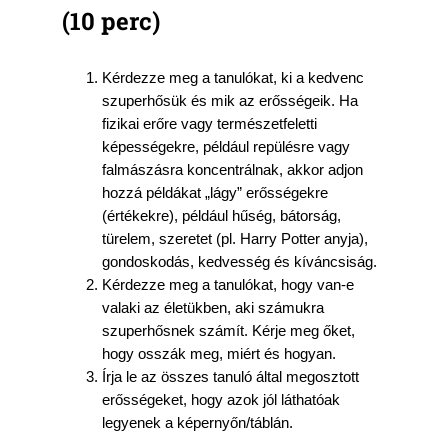
(10
perc
)
Kérdezze meg a tanulókat, ki a kedvenc
szuperhősük és mik az erősségeik. Ha
fizikai erőre vagy természetfeletti
képességekre, például repülésre vagy
falmászásra koncentrálnak, akkor adjon
hozzá példákat „lágy” erősségekre
(értékekre), például hűség, bátorság,
türelem, szeretet (pl. Harry Potter anyja),
gondoskodás, kedvesség és kíváncsiság.
Kérdezze meg a tanulókat, hogy van-e
valaki az életükben, aki számukra
szuperhősnek számít. Kérje meg őket,
hogy osszák meg, miért és hogyan.
Írja le az összes tanuló által megosztott
erősségeket, hogy azok jól láthatóak
legyenek a képernyőn/táblán.