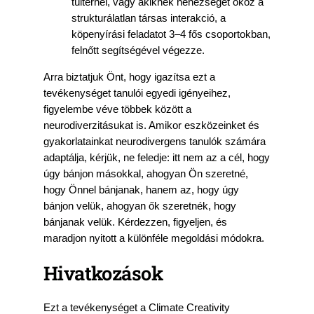
túlterhel, vagy akiknek nehézséget okoz a
strukturálatlan társas interakció, a
köpenyírási feladatot 3–4 fős csoportokban,
felnőtt segítségével végezze.
Arra biztatjuk Önt, hogy igazítsa ezt a
tevékenységet tanulói egyedi igényeihez,
figyelembe véve többek között a
neurodiverzitásukat is. Amikor eszközeinket és
gyakorlatainkat neurodivergens tanulók számára
adaptálja, kérjük, ne feledje: itt nem az a cél, hogy
úgy bánjon másokkal, ahogyan Ön szeretné,
hogy Önnel bánjanak, hanem az, hogy úgy
bánjon velük, ahogyan ők szeretnék, hogy
bánjanak velük. Kérdezzen, figyeljen, és
maradjon nyitott a különféle megoldási módokra.
Hivatkozások
Ezt a tevékenységet a Climate Creativity