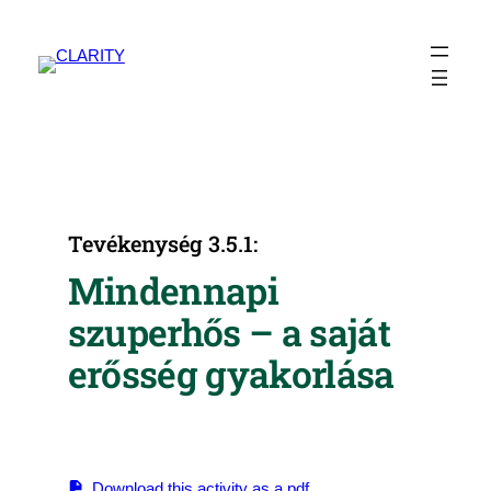
Ugrás
a
tartalomhoz
Tevékenység 3.5.1:
Mindennapi
szuperhős – a saját
erősség gyakorlása
Download this activity as a pdf