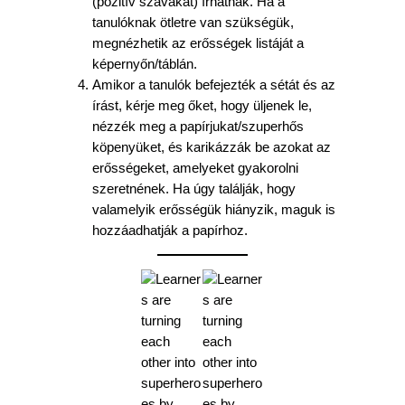
(pozitív szavakat) írhatnak. Ha a
tanulóknak ötletre van szükségük,
megnézhetik az erősségek listáját a
képernyőn/táblán.
Amikor a tanulók befejezték a sétát és az
írást, kérje meg őket, hogy üljenek le,
nézzék meg a papírjukat/szuperhős
köpenyüket, és karikázzák be azokat az
erősségeket, amelyeket gyakorolni
szeretnének. Ha úgy találják, hogy
valamelyik erősségük hiányzik, maguk is
hozzáadhatják a papírhoz.