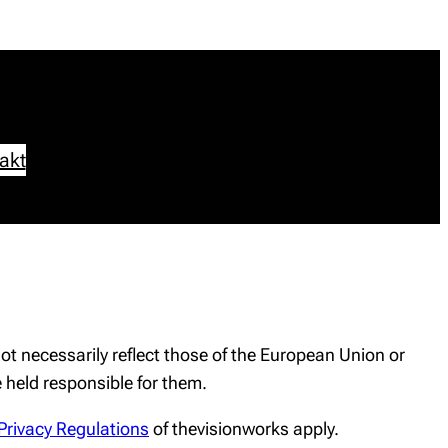
akt
t necessarily reflect those of the European Union or
held responsible for them.
Privacy Regulations
of thevisionworks apply.