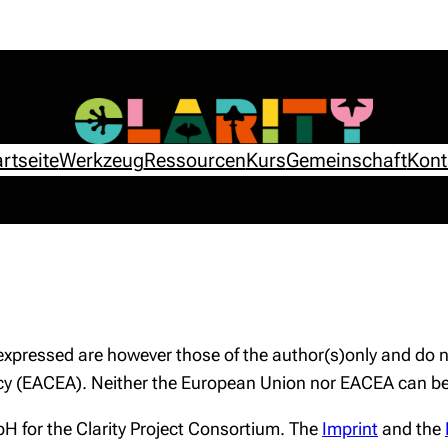
rtseite
Werkzeug
Ressourcen
Kurs
Gemeinschaft
Kont
pressed are however those of the author(s)only and do no
y (EACEA). Neither the European Union nor EACEA can be 
H for the Clarity Project Consortium. The
Imprint
and the