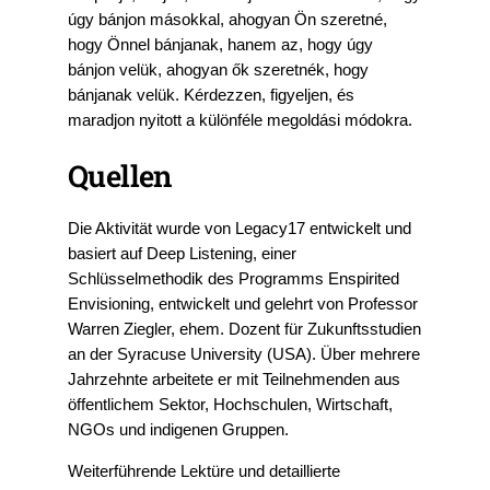
úgy bánjon másokkal, ahogyan Ön szeretné,
hogy Önnel bánjanak, hanem az, hogy úgy
bánjon velük, ahogyan ők szeretnék, hogy
bánjanak velük. Kérdezzen, figyeljen, és
maradjon nyitott a különféle megoldási módokra.
Quellen
Die Aktivität wurde von Legacy17 entwickelt und
basiert auf Deep Listening, einer
Schlüsselmethodik des Programms Enspirited
Envisioning, entwickelt und gelehrt von Professor
Warren Ziegler, ehem. Dozent für Zukunftsstudien
an der Syracuse University (USA). Über mehrere
Jahrzehnte arbeitete er mit Teilnehmenden aus
öffentlichem Sektor, Hochschulen, Wirtschaft,
NGOs und indigenen Gruppen.
Weiterführende Lektüre und detaillierte