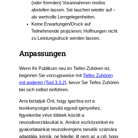
(oder fremden) Vorannahmen restlos
abstellen lassen. Sie tauchen wieder auf –
als wertvolle Lerngelegenheiten.
Keine Erwartungen/Druck auf
Teilnehmende projizieren; Hoffnungen nicht
zu Leistungsdruck werden lassen.
Anpassungen
Wenn Ihr Publikum neu im Tiefen Zuhören ist,
beginnen Sie vorzugsweise mit
Tiefes Zuhören
mit anderen (Tool 3.3.2)
, bevor Sie Tiefes Zuhören
bei sich selbst einführen.
Arra biztatjuk Önt, hogy igazítsa ezt a
tevékenységet tanulói egyedi igényeihez,
figyelembe véve többek között a
neurodiverzitásukat is. Amikor eszközeinket és
gyakorlatainkat neurodivergens tanulók számára
adaptálja, kérjük, ne feledje: itt nem az a cél, hogy