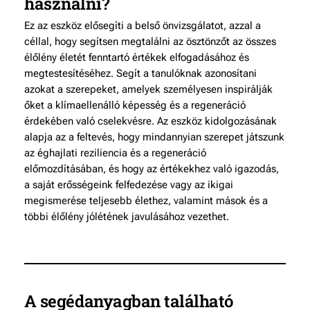
használni?
Ez az eszköz elősegíti a belső önvizsgálatot, azzal a
céllal, hogy segítsen megtalálni az ösztönzőt az összes
élőlény életét fenntartó értékek elfogadásához és
megtestesítéséhez. Segít a tanulóknak azonosítani
azokat a szerepeket, amelyek személyesen inspirálják
őket a klímaellenálló képesség és a regeneráció
érdekében való cselekvésre. Az eszköz kidolgozásának
alapja az a feltevés, hogy mindannyian szerepet játszunk
az éghajlati reziliencia és a regeneráció
előmozdításában, és hogy az értékekhez való igazodás,
a saját erősségeink felfedezése vagy az ikigai
megismerése teljesebb élethez, valamint mások és a
többi élőlény jólétének javulásához vezethet.
A segédanyagban található