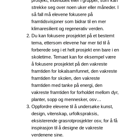
prosjekt, individuelt eller i grupper, som kan
strekke seg over noen uker eller måneder. I
så fall må elevene fokusere på
framtidsvisjoner som bidrar til en mer
klimaresilient og regenerativ verden.
Du kan fokusere prosjektet på et bestemt
tema, ettersom elevene har mer tid til å
forberede seg i et helt prosjekt enn bare i en
skoletime. Temaet kan for eksempel være
å fokusere prosjektet på den vakreste
framtiden for lokalsamfunnet, den vakreste
framtiden for skolen, den vakreste
framtiden med tanke på energi, den
vakreste framtiden for forholdet mellom dyr,
planter, sopp og mennesker, osv…
Oppfordre elevene til å undersøke kunst,
design, vitenskap, urfolkspraksis,
eksisterende grasrotprosjekter osv, for å få
inspirasjon til å designe de vakreste
verdenene sine.