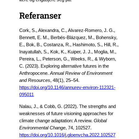
Referanser
Cork, S., Alexandra, C., Alvarez-Romero, J. G.,
Bennett, E. M., Berbés-Blázquez, M., Bohensky,
E., Bok, B., Costanza, R., Hashimoto, S., Hill, R.,
Inayatullah, S., Kok, K., Kuiper, J. J., Moglia, M.,
Pereira, L., Peterson, G., Weeks, R., & Wyborn,
C. (2023). Exploring alternative futures in the
Anthropocene.
Annual Review of Environment
and Resources
, 48(1), 25–54.
https://doi.org/10.1146/annurev-environ-112321-
095011
Nalau, J., & Cobb, G. (2022). The strengths and
weaknesses of future visioning approaches for
climate change adaptation: A review.
Global
Environmental Change
, 74, 102527.
https://doi.org/10.1016/j.gloenvcha.2022.102527